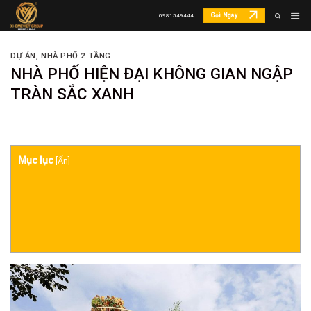
Skip
Gọi Ngay
0981549444
to
content
DỰ ÁN
,
NHÀ PHỐ 2 TẦNG
NHÀ PHỐ HIỆN ĐẠI KHÔNG GIAN NGẬP
TRÀN SẮC XANH
Mục lục
[
Ẩn
]