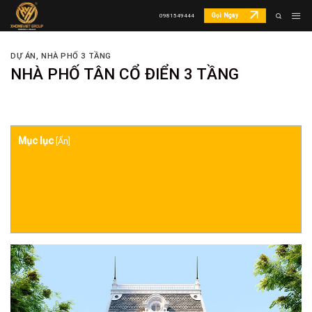
Skip
Gọi Ngay
0981549444
to
content
DỰ ÁN
,
NHÀ PHỐ 3 TẦNG
NHÀ PHỐ TÂN CỔ ĐIỂN 3 TẦNG
Mục lục
[
Ẩn
]