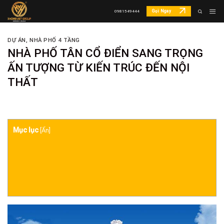
Skip
Gọi Ngay
0981549444
to
content
DỰ ÁN
,
NHÀ PHỐ 4 TẦNG
NHÀ PHỐ TÂN CỔ ĐIỂN SANG TRỌNG
ẤN TƯỢNG TỪ KIẾN TRÚC ĐẾN NỘI
THẤT
Mục lục
[
Ẩn
]