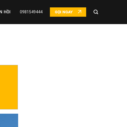
N HỒI
0981549444
GỌI NGAY