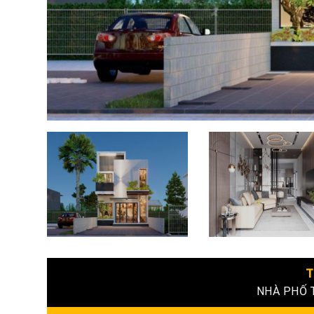
T
NHÀ PHỐ 