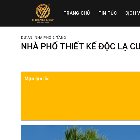
Skip
to
TRANG CHỦ
TIN TỨC
DỊCH 
content
DỰ ÁN
,
NHÀ PHỐ 2 TẦNG
NHÀ PHỐ THIẾT KẾ ĐỘC LẠ C
Mục lục
[
Ẩn
]