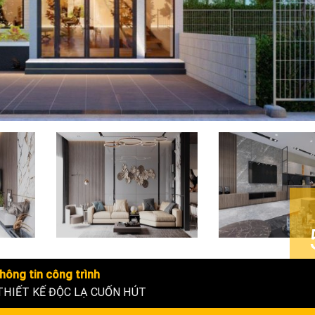
hông tin công trình
THIẾT KẾ ĐỘC LẠ CUỐN HÚT