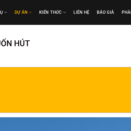
VỤ
DỰ ÁN
KIẾN THỨC
LIÊN HỆ
BÁO GIÁ
PHẢ
UỐN HÚT