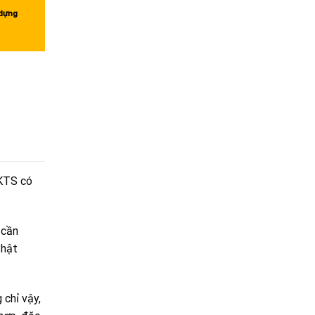
 dựng
 KTS có
 cần
thật
 chỉ vậy,