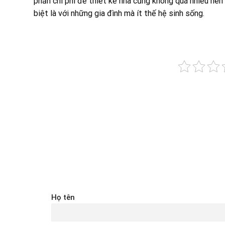
phần chi phí để thiết kế nhà cũng không quá nhiều nên
biệt là với những gia đình mà ít thế hệ sinh sống.
Họ tên