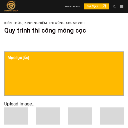
Skip
Gọi Ngay
0981549444
to
content
KIẾN THỨC
,
KINH NGHIỆM THI CÔNG XHOMEVIET
Quy trình thi công móng cọc
Mục lục
[
Ẩn
]
Upload Image...