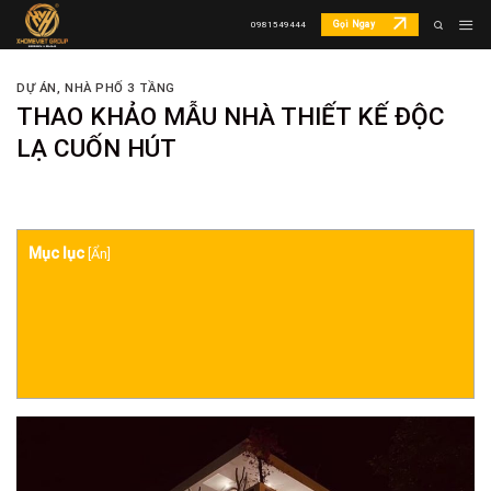
Skip
Gọi Ngay
0981549444
to
content
DỰ ÁN
,
NHÀ PHỐ 3 TẦNG
THAO KHẢO MẪU NHÀ THIẾT KẾ ĐỘC
LẠ CUỐN HÚT
Mục lục
[
Ẩn
]