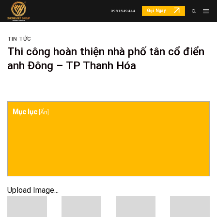
Skip
Gọi Ngay
0981549444
to
content
TIN TỨC
Thi công hoàn thiện nhà phố tân cổ điển
anh Đông – TP Thanh Hóa
Mục lục
[
Ẩn
]
Upload Image...