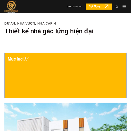
Skip
Gọi Ngay
0981549444
to
content
DỰ ÁN
,
NHÀ VƯỜN, NHÀ CẤP 4
Thiết kế nhà gác lửng hiện đại
Mục lục
[
Ẩn
]