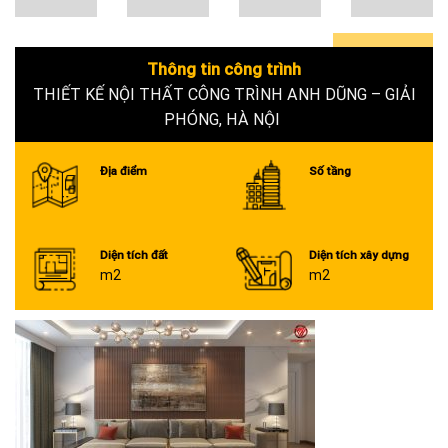
Thông tin công trình
0+
THIẾT KẾ NỘI THẤT CÔNG TRÌNH ANH DŨNG – GIẢI
PHÓNG, HÀ NỘI
Địa điểm
Số tầng
Diện tích đất
Diện tích xây dựng
m2
m2