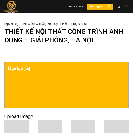
Skip
Gọi Ngay
0981549444
to
content
DỊCH VỤ
,
THI CÔNG NỘI, NGOẠI THẤT TRỌN GÓI
THIẾT KẾ NỘI THẤT CÔNG TRÌNH ANH
DŨNG – GIẢI PHÓNG, HÀ NỘI
Mục lục
[
Ẩn
]
Upload Image...