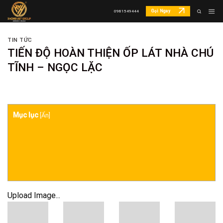
Skip
Gọi Ngay
0981549444
to
content
TIN TỨC
TIẾN ĐỘ HOÀN THIỆN ỐP LÁT NHÀ CHÚ
TĨNH – NGỌC LẶC
Mục lục
[
Ẩn
]
Upload Image...