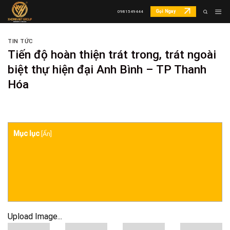
Skip
Gọi Ngay
0981549444
to
content
TIN TỨC
Tiến độ hoàn thiện trát trong, trát ngoài
biệt thự hiện đại Anh Bình – TP Thanh
Hóa
Mục lục
[
Ẩn
]
Upload Image...