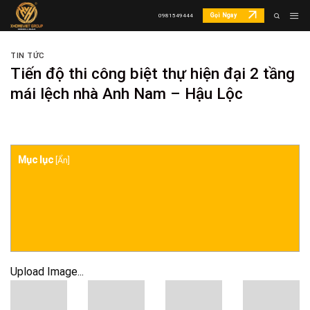
Skip
Gọi Ngay
0981549444
to
content
TIN TỨC
Tiến độ thi công biệt thự hiện đại 2 tầng
mái lệch nhà Anh Nam – Hậu Lộc
Mục lục
[
Ẩn
]
Upload Image...