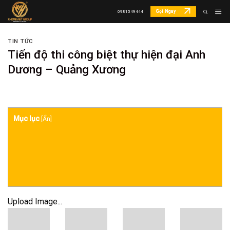
Skip
Gọi Ngay
0981549444
to
content
TIN TỨC
Tiến độ thi công biệt thự hiện đại Anh
Dương – Quảng Xương
Mục lục
[
Ẩn
]
Upload Image...