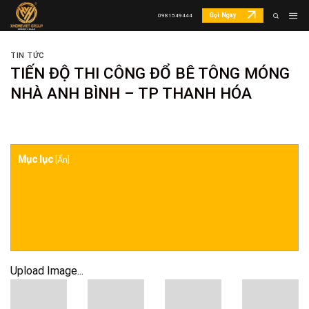
Skip
Gọi Ngay
0981549444
to
content
TIN TỨC
TIẾN ĐỘ THI CÔNG ĐỔ BÊ TÔNG MÓNG
NHÀ ANH BÌNH – TP THANH HÓA
Mục lục
[
Ẩn
]
Upload Image...