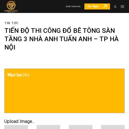
Skip
Gọi Ngay
0981549444
to
content
TIN TỨC
TIẾN ĐỘ THI CÔNG ĐỔ BÊ TÔNG SÀN
TẦNG 3 NHÀ ANH TUẤN ANH – TP HÀ
NỘI
Mục lục
[
Ẩn
]
Upload Image...