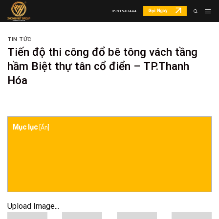
Skip
Gọi Ngay
0981549444
to
content
TIN TỨC
Tiến độ thi công đổ bê tông vách tầng
hầm Biệt thự tân cổ điển – TP.Thanh
Hóa
Mục lục
[
Ẩn
]
Upload Image...