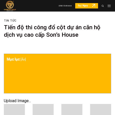
Skip
Gọi Ngay
0981549444
to
content
TIN TỨC
Tiến độ thi công đổ cột dự án căn hộ
dịch vụ cao cấp Son’s House
Mục lục
[
Ẩn
]
Upload Image...