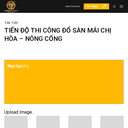
Skip
Gọi Ngay
0981549444
to
content
TIN TỨC
TIẾN ĐỘ THI CÔNG ĐỔ SÀN MÁI CHỊ
HÒA – NÔNG CỐNG
Mục lục
[
Ẩn
]
Upload Image...