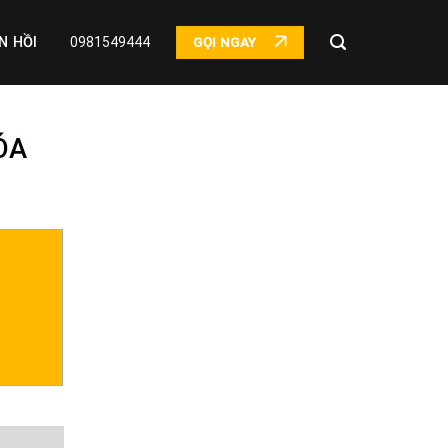
N HỒI
0981549444
GỌI NGAY
ÓA