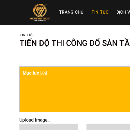
Skip
to
TRANG CHỦ
TIN TỨC
DỊCH 
content
TIN TỨC
TIẾN ĐỘ THI CÔNG ĐỔ SÀN T
Mục lục
[
Ẩn
]
Upload Image...