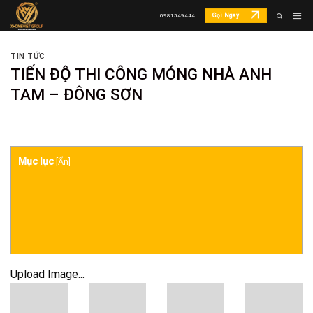
Skip
Gọi Ngay
0981549444
to
content
TIN TỨC
TIẾN ĐỘ THI CÔNG MÓNG NHÀ ANH
TAM – ĐÔNG SƠN
Mục lục
[
Ẩn
]
Upload Image...