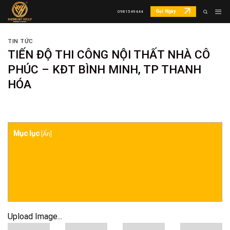
Skip
Gọi Ngay
0981549444
to
content
TIN TỨC
TIẾN ĐỘ THI CÔNG NỘI THẤT NHÀ CÔ
PHÚC – KĐT BÌNH MINH, TP THANH
HÓA
Mục lục
[
Ẩn
]
Upload Image...