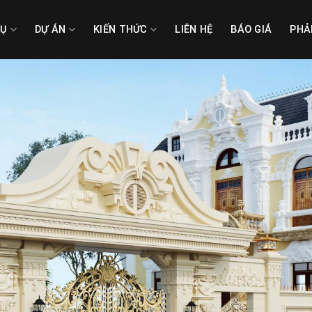
VỤ
DỰ ÁN
KIẾN THỨC
LIÊN HỆ
BÁO GIÁ
PHẢ