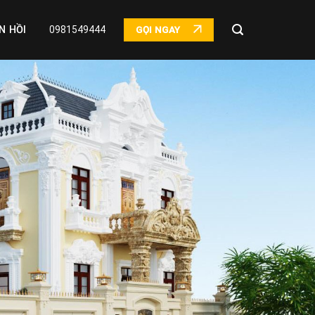
N HỒI
0981549444
GỌI NGAY