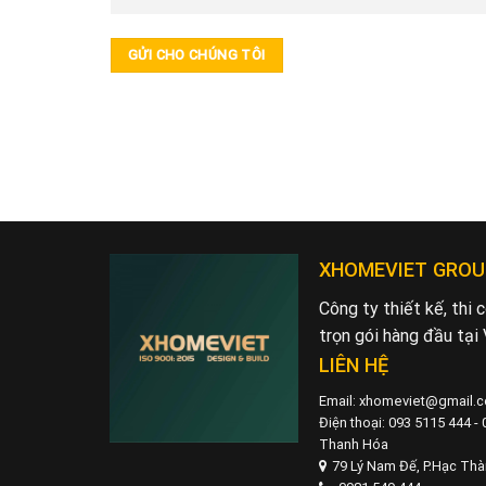
XHOMEVIET GROU
Công ty thiết kế, thi
trọn gói hàng đầu tại
LIÊN HỆ
Email: xhomeviet@gmail.
Điện thoại: 093 5115 444 -
Thanh Hóa
79 Lý Nam Đế, P.Hạc Th