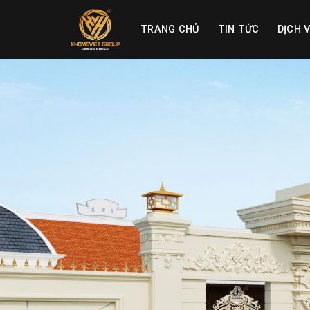
Skip
to
TRANG CHỦ
TIN TỨC
DỊCH 
content