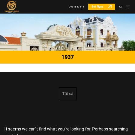
Skip
Gọi Ngay
0981549444
to
content
1937
Tất cả
It seems we can’t find what you’re looking for. Perhaps searching