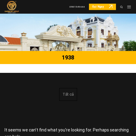
Skip
Gọi Ngay
0981549444
to
content
1938
Tất cả
It seems we can’t find what you’re looking for. Perhaps searching