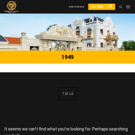
Skip
Gọi Ngay
0981549444
to
content
1949
Tất cả
It seems we can’t find what you’re looking for. Perhaps searching