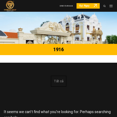
Skip
Gọi Ngay
0981549444
to
content
1916
Tất cả
It seems we can’t find what you’re looking for. Perhaps searching