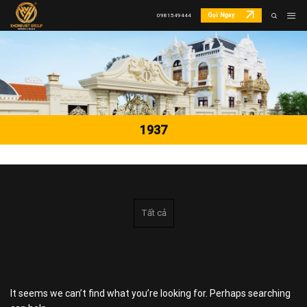
Skip
Gọi Ngay
0981549444
to
content
1937
Tất cả
It seems we can’t find what you’re looking for. Perhaps searching