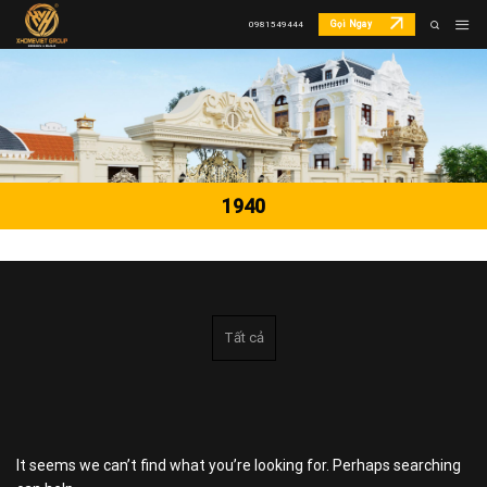
Skip
Gọi Ngay
0981549444
to
content
1940
Tất cả
It seems we can’t find what you’re looking for. Perhaps searching