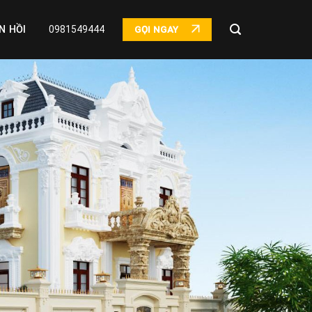
N HỒI
0981549444
GỌI NGAY