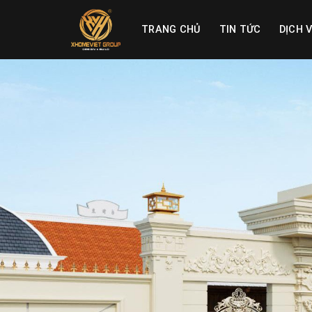
Skip
to
TRANG CHỦ
TIN TỨC
DỊCH 
content