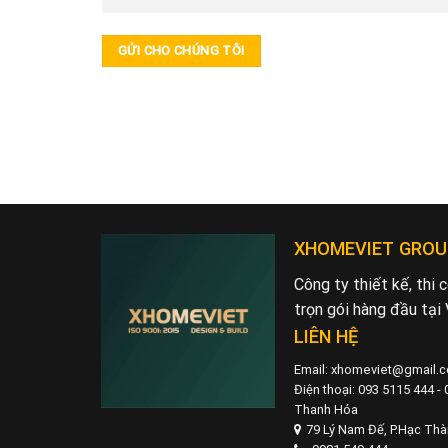
XHOMEVIET GROU
Công ty thiết kế, thi
trọn gói hàng đầu tại
LIÊN HỆ
Email: xhomeviet@gmail.
Điện thoại: 093 5115 444 -
Thanh Hóa
79 Lý Nam Đế, P.Hạc Th