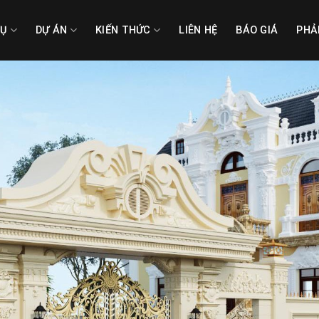
VỤ
DỰ ÁN
KIẾN THỨC
LIÊN HỆ
BÁO GIÁ
PHẢ