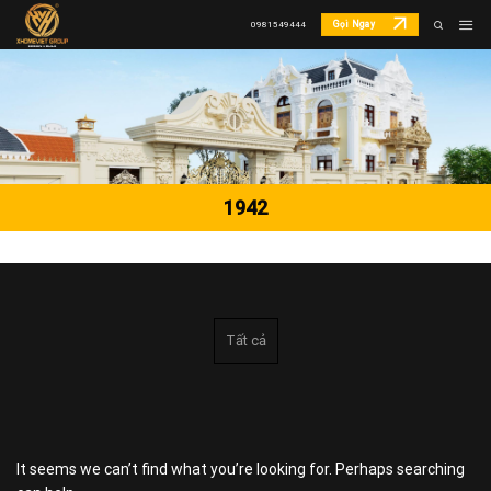
Skip
Gọi Ngay
0981549444
to
content
1942
Tất cả
It seems we can’t find what you’re looking for. Perhaps searching