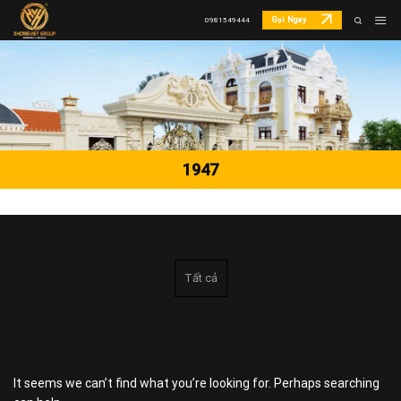
Skip
Gọi Ngay
0981549444
to
content
1947
Tất cả
It seems we can’t find what you’re looking for. Perhaps searching