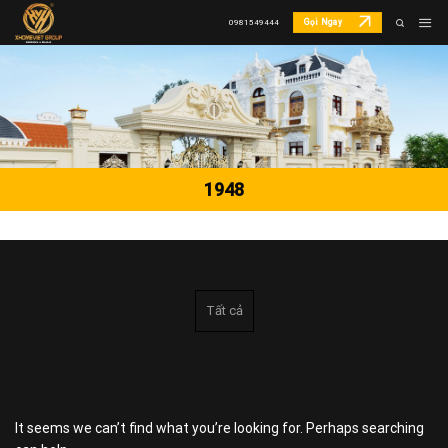
Skip
Gọi Ngay
0981549444
to
content
1948
Tất cả
It seems we can’t find what you’re looking for. Perhaps searching