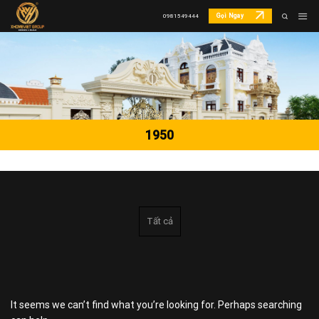
Skip
Gọi Ngay
0981549444
to
content
1950
Tất cả
It seems we can’t find what you’re looking for. Perhaps searching