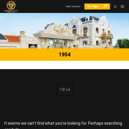
Skip
Gọi Ngay
0981549444
to
content
1954
Tất cả
It seems we can’t find what you’re looking for. Perhaps searching