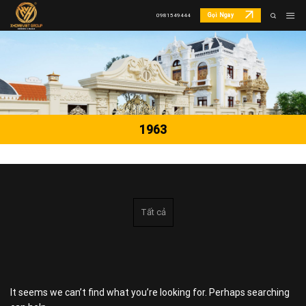
Skip
Gọi Ngay
0981549444
to
content
1963
Tất cả
It seems we can’t find what you’re looking for. Perhaps searching