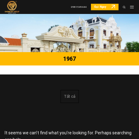
Skip
Gọi Ngay
0981549444
to
content
1967
Tất cả
It seems we can’t find what you’re looking for. Perhaps searching