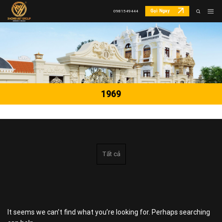
Skip
Gọi Ngay
0981549444
to
content
1969
Tất cả
It seems we can’t find what you’re looking for. Perhaps searching