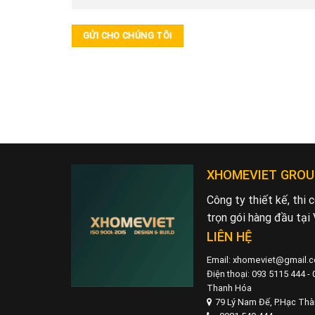
XHOMEVIET GROU
Công ty thiết kế, thi
trọn gói hàng đầu tại
LIÊN HỆ
Email: xhomeviet@gmail.
Điện thoại: 093 5115 444 -
Thanh Hóa
79 Lý Nam Đế, P.Hạc Th