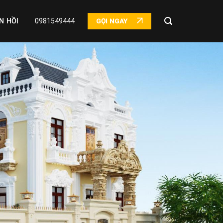
N HỒI
0981549444
GỌI NGAY