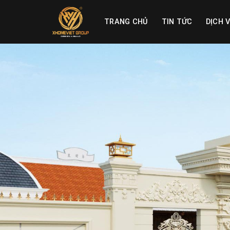
Skip
to
TRANG CHỦ
TIN TỨC
DỊCH 
content