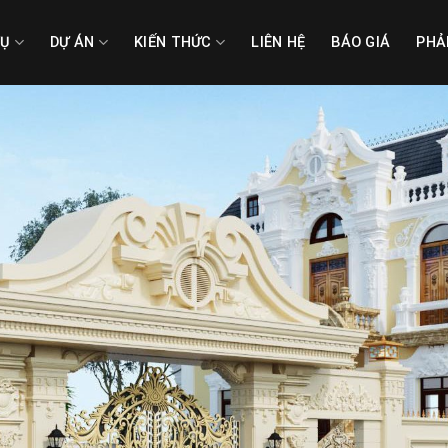
VỤ
DỰ ÁN
KIẾN THỨC
LIÊN HỆ
BÁO GIÁ
PHẢ