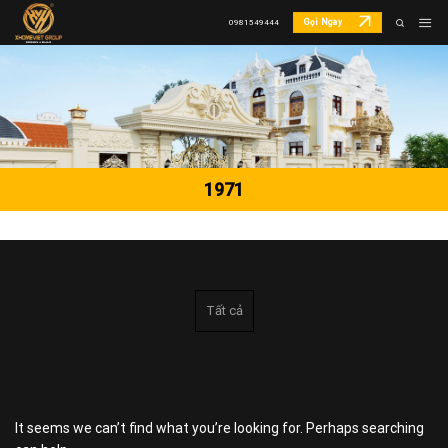
Skip
Gọi Ngay
0981549444
to
content
1971
Tất cả
It seems we can’t find what you’re looking for. Perhaps searching