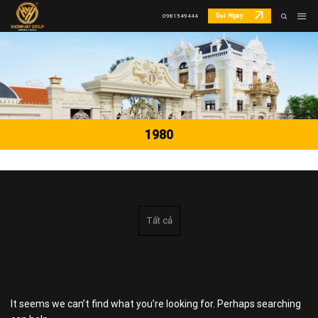
Skip
Gọi Ngay
0981549444
to
content
1980
Tất cả
It seems we can’t find what you’re looking for. Perhaps searching