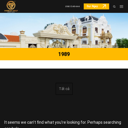
Skip
Gọi Ngay
0981549444
to
content
1989
Tất cả
It seems we can’t find what you’re looking for. Perhaps searching