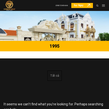
Skip
Gọi Ngay
0981549444
to
content
1995
Tất cả
It seems we can’t find what you’re looking for. Perhaps searching