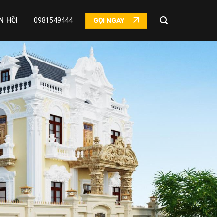
N HỒI
0981549444
GỌI NGAY