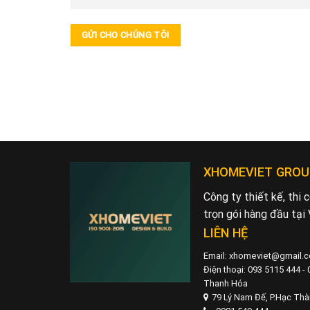
XHOMEVIET GROU
Công ty thiết kế, thi
trọn gói hàng đầu tại
LIÊN HỆ
Email: xhomeviet@gmail.
Điện thoại: 093 5115 444 -
Thanh Hóa
79 Lý Nam Đế, P.Hạc Th