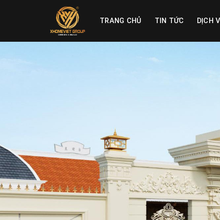
Skip
to
TRANG CHỦ
TIN TỨC
DỊCH 
content