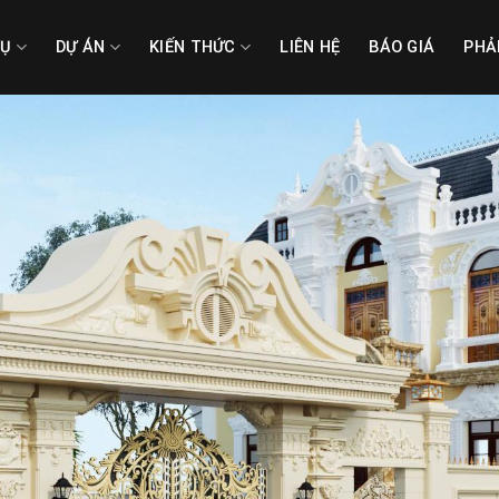
VỤ
DỰ ÁN
KIẾN THỨC
LIÊN HỆ
BÁO GIÁ
PHẢ