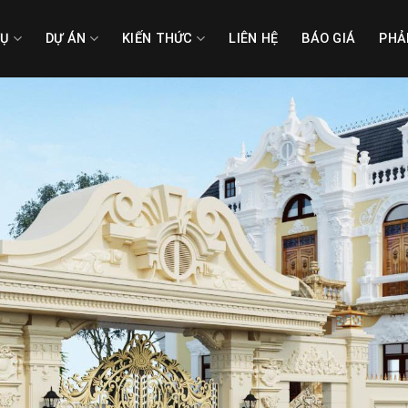
VỤ
DỰ ÁN
KIẾN THỨC
LIÊN HỆ
BÁO GIÁ
PHẢ