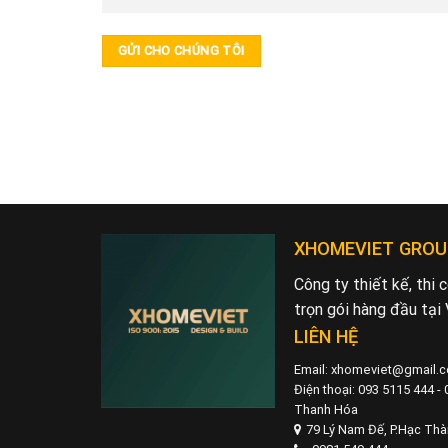
XHOMEVIET GROU
Công ty thiết kế, thi
trọn gói hàng đầu tại
LIÊN HỆ
Email: xhomeviet@gmail.
Điện thoại: 093 5115 444 -
Thanh Hóa
79 Lý Nam Đế, P.Hạc Th