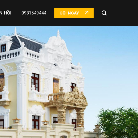
N HỒI
0981549444
GỌI NGAY