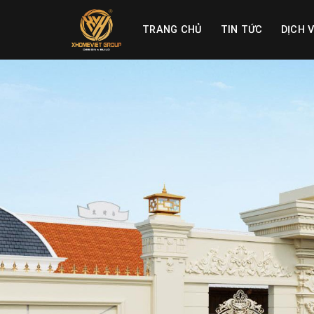
Skip
to
TRANG CHỦ
TIN TỨC
DỊCH 
content