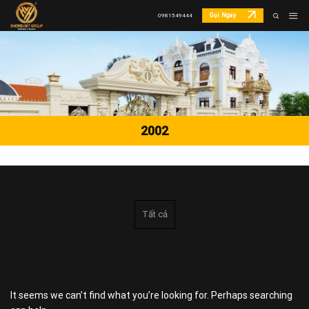
Skip
Gọi Ngay
0981549444
to
content
2002
Tất cả
It seems we can’t find what you’re looking for. Perhaps searching