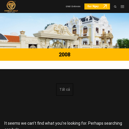
Skip
Gọi Ngay
0981549444
to
content
2008
Tất cả
It seems we can’t find what you’re looking for. Perhaps searching