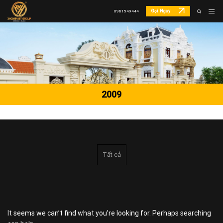
Skip
Gọi Ngay
0981549444
to
content
2009
Tất cả
It seems we can’t find what you’re looking for. Perhaps searching