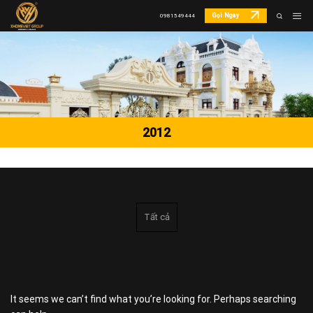
Skip
Gọi Ngay
0981549444
to
content
2012
Tất cả
It seems we can’t find what you’re looking for. Perhaps searching