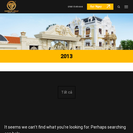
Skip
Gọi Ngay
0981549444
to
content
2013
Tất cả
It seems we can’t find what you’re looking for. Perhaps searching