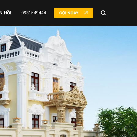
N HỒI
0981549444
GỌI NGAY