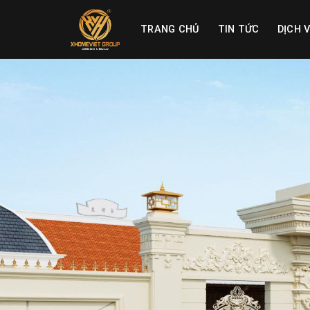
Skip
to
TRANG CHỦ
TIN TỨC
DỊCH 
content