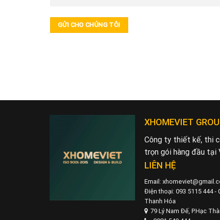
XHOMEVIET GROU
Công ty thiết kế, thi
trọn gói hàng đầu tại
LIÊN HỆ
Email: xhomeviet@gmail.
Điện thoại: 093 5115 444 -
Thanh Hóa
79 Lý Nam Đế, P.Hạc Th