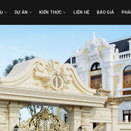
VỤ
DỰ ÁN
KIẾN THỨC
LIÊN HỆ
BÁO GIÁ
PHẢ